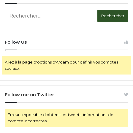
R
e
c
h
e
Follow Us
r
c
h
Allez à la page d'options d'Arqam pour définir vos comptes
e
sociaux.
r
:
Follow me on Twitter
Erreur, impossible d'obtenir les tweets, informations de
compte incorrectes.