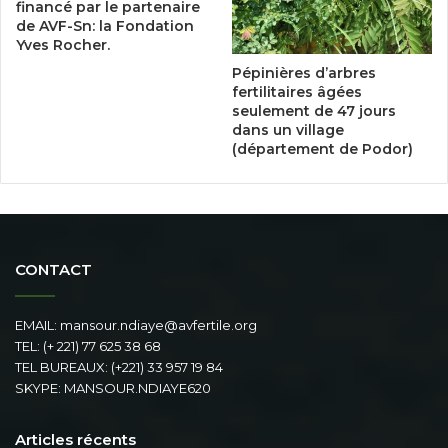
financé par le partenaire
de AVF-Sn: la Fondation
Yves Rocher.
Pépinières d’arbres
fertilitaires âgées
seulement de 47 jours
dans un village
(département de Podor)
CONTACT
EMAIL: mansour.ndiaye@avfertile.org
TEL: (+ 221) 77 625 38 68
TEL BUREAUX: (+221) 33 957 19 84
SKYPE: MANSOUR.NDIAYE620
Articles récents