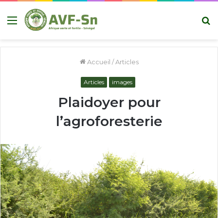
Menu
R
Accueil
/
Articles
Articles
images
Plaidoyer pour
l’agroforesterie